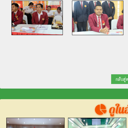
กลับสู่
ดูในอั