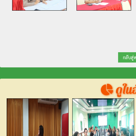
กลับสู่
ดูในอั