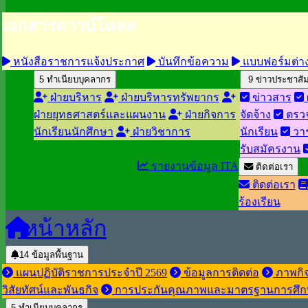
เอกสารดาวน์โหลด
หนังสือราชการแจ้งประกาศ
บันทึกข้อความ
แบบฟอร์มต่า
5
ทำเนียบบุคลากร
9
ข่าวประชาสัม
ฝ่ายบริหาร
ฝ่ายบริหารทรัพยากร
ข่าวสาร
ฝ่ายยุทธศาสตร์และแผนงาน
ฝ่ายกิจการ
จัดจ้าง
ตรว
นักเรียนนักศึกษา
ฝ่ายวิชาการ
นักเรียน
วาร
รับสมัครงาน
รายงานข้อมูล ITA
ติดต่อเรา
ติดต่อเรา
ร้องเรียน
หน้าหลัก
14
ข้อมูลพื้นฐาน
แผนปฏิบัติราชการประจำปี 2569
ข้อมูลการติดต่อ
ภาพกิ
วิสัยทัศน์และพันธกิจ
การประกันคุณภาพและมาตรฐานการศึก
5
ทำเนียบบุคลากร