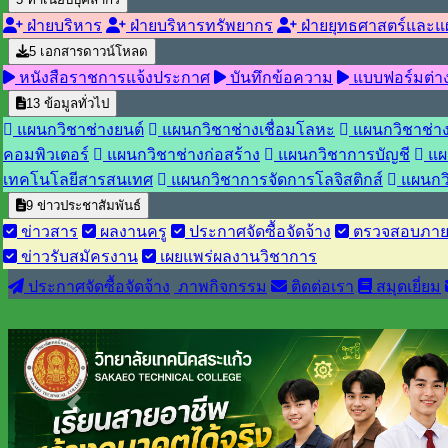
ฝ่ายบริหาร
ฝ่ายบริหารทรัพยากร
ฝ่ายยุทธศาสตร์และ
5
เอกสารดาวน์โหลด
หนังสือราชการแจ้งประกาศ
บันทึกข้อความ
แบบฟอร์มต่า
13
ข้อมูลทั่วไป
แผนกวิชาช่างยนต์
แผนกวิชาช่างเชื่อมโลหะ
แผนกวิชาช่าง
คอมพิวเตอร์
แผนกวิชาช่างก่อสร้าง
แผนกวิชาการบัญชี
แผ
เทคโนโลยีสารสนเทศ
แผนกวิชาการจัดการโลจิสติกส์
แผนกว
9
ข่าวประชาสัมพันธ์
ข่าวสาร
ผลงานครู
ประกาศจัดซื้อจัดจ้าง
ตรวจสอบภา
ข่าวรับสมัครงาน
เผยแพร่ผลงานวิชาการ
ประกาศจัดซื้อจัดจ้าง
ภาพกิจกรรม
ติดต่อเรา
สมุดเยี่ยม