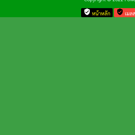
verified_user
verified_user
หน้าหลัก
เมลส